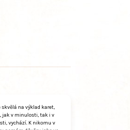
e skvělá na výklad karet,
 jak v minulosti, tak i v
ti, vychází. K nikomu v