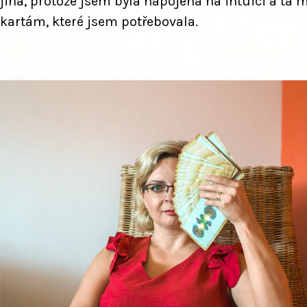
jiná, protože jsem byla napojena na intuici a ta 
kartám, které jsem potřebovala.