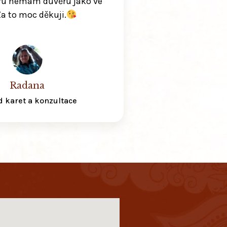
u nemám důvěru jako ve
Za to moc děkuji.
Radana
d karet a konzultace