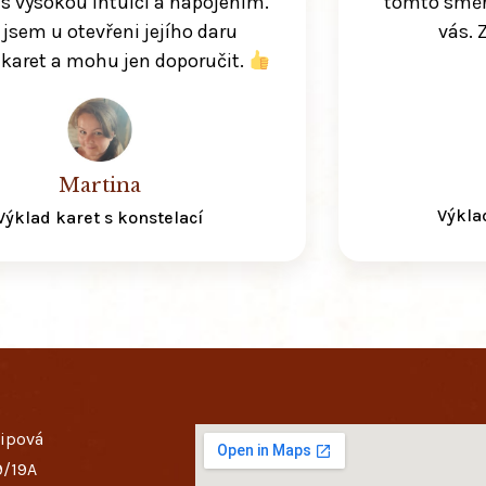
 s vysokou intuici a napojením.
tomto směr
 jsem u otevřeni jejího daru
vás. 
 karet a mohu jen doporučit.
Martina
Výkla
Výklad karet s konstelací
lipová
9/19A