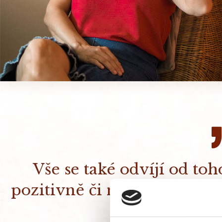
Vše se také odvíjí od to
pozitivně či negativně, vše
je to o nas