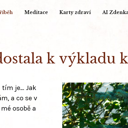
říběh
Meditace
Karty zdraví
AI Zdenk
dostala k výkladu k
 tím je… Jak
ám, a co se v
o mé osobě a