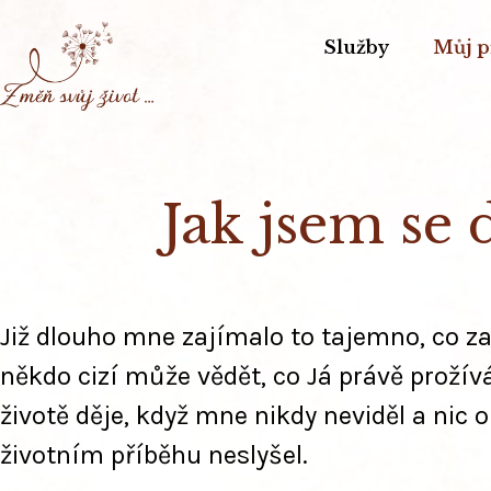
Služby
Můj p
Jak jsem se 
Již dlouho mne zajímalo to tajemno, co za
někdo cizí může vědět, co Já právě prožív
životě děje, když mne nikdy neviděl a nic 
životním příběhu neslyšel.