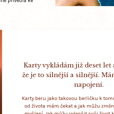
mne přivedla ke
Karty vykládám již deset let
že je to silnější a silnější. Má
napojení.
Karty beru jako takovou berličku k tomu
od života mám čekat a jak můžu změnit
myšlení. Jak můžu vylepšit svůj život 