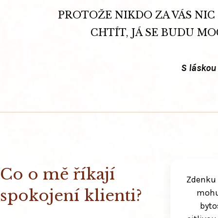
PROTOŽE NIKDO ZA VÁS NIC
CHTÍT, JÁ SE BUDU MO
S láskou
Co o mě říkají
Zdenku 
spokojení klienti?
mohu 
byto