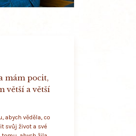
 a mám pocit,
m větší a větší
, abych věděla, co
 svůj život a své
k tomu, abych žila