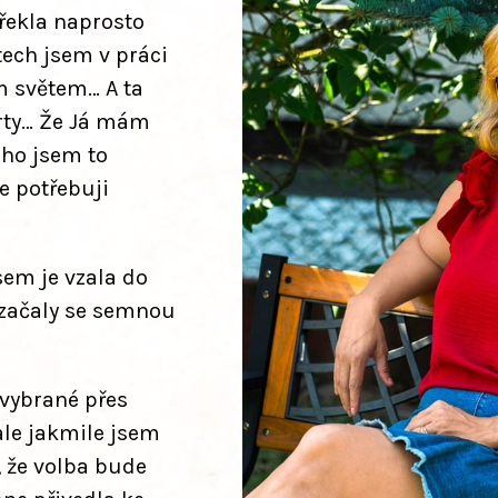
 řekla naprosto
tech jsem v práci
m světem… A ta
arty… Že Já mám
uho jsem to
e potřebuji
sem je vzala do
začaly se semnou
 vybrané přes
ale jakmile jsem
, že volba bude