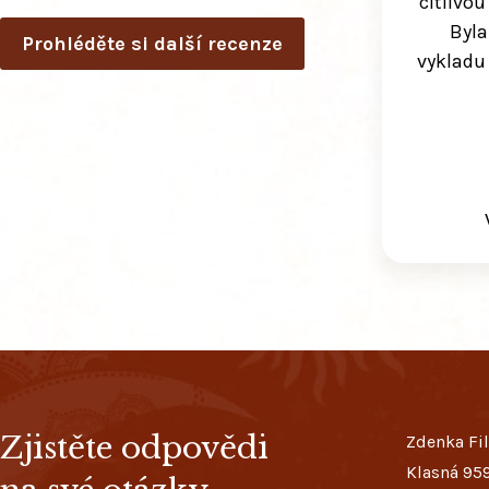
citlivou
Byla
Prohléděte si další recenze
vykladu
Zjistěte odpovědi
Zdenka Fi
Klasná 95