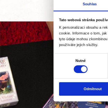
Souhlas
Tato webová stránka použív
K personalizaci obsahu a re
cookie. Informace o tom, jak
tyto údaje mohou zkombinovat
používáte jejich služby.
Výběr
Nutné
souhlasu
Odmítnout