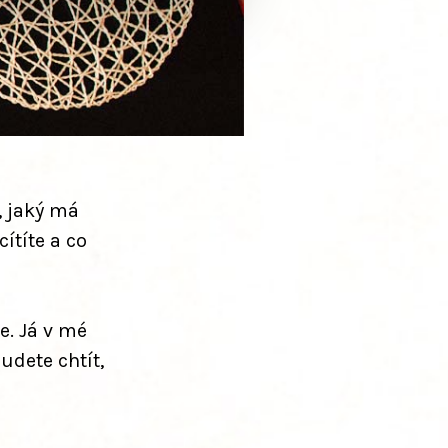
, jaký má
ítíte a co
e. Já v mé
udete chtít,