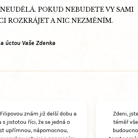
 NEUDĚLÁ. POKUD NEBUDETE VY SAMI
CI ROZKRÁJET A NIC NEZMĚNÍM.
 a úctou Vaše Zdenka
Filipovou znám již delší dobu a
Zdeni, jst
s jistotou říci, že se jedná o
téměř vše,
st upřímnou, nápomocnou,
budoucnos