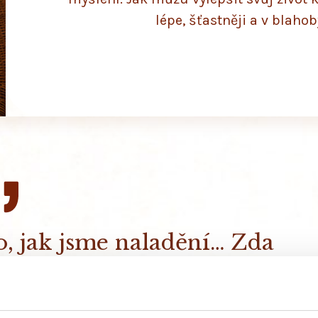
lépe, šťastněji a v blahob
ho, jak jsme naladění… Zda
 jde změnit, protože všechno
tavení mysli.