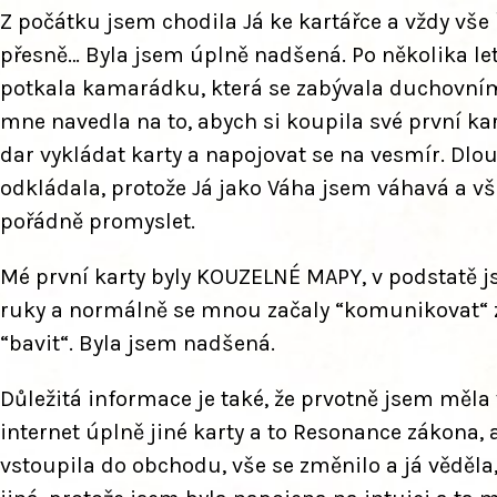
Z počátku jsem chodila Já ke kartářce a vždy vše
přesně… Byla jsem úplně nadšená. Po několika le
potkala kamarádku, která se zabývala duchovní
mne navedla na to, abych si koupila své první k
dar vykládat karty a napojovat se na vesmír. Dlo
odkládala, protože Já jako Váha jsem váhavá a vš
pořádně promyslet.
Mé první karty byly KOUZELNÉ MAPY, v podstatě j
ruky a normálně se mnou začaly “komunikovat“ 
“bavit“. Byla jsem nadšená.
Důležitá informace je také, že prvotně jsem měla
internet úplně jiné karty a to Resonance zákona, 
vstoupila do obchodu, vše se změnilo a já věděla